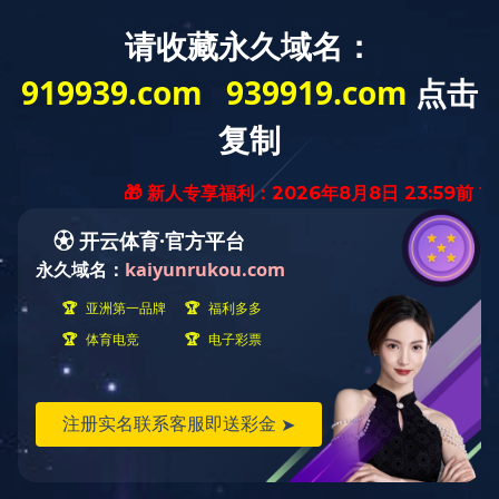
欢迎来到
开云在线平台
官网！
网站首页
关于开云在线网页
净化工程
新
版