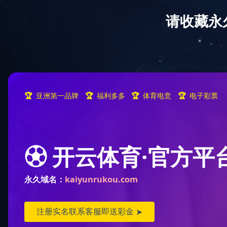
欢迎来到
开云在线平台
官网！
网站首页
关于开云在线网页
净化工程
版