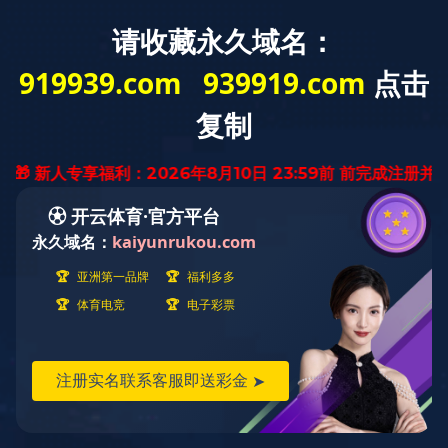
欢迎来到
开云在线平台
官网！
网站首页
关于开云在线网页
净化工程
新
版