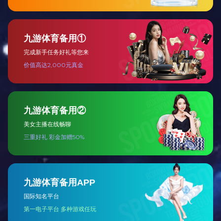
10
1
10年行业经验
100个开
公司产品展示
选择开云在线网页版 选择品质
产品中心
产品分类