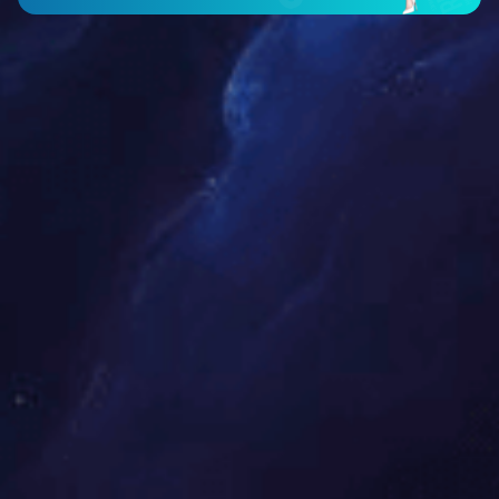
PRODUCT
资兴GMP净化工程
资兴电子行业
资兴复合材料、化工行业
资兴空调机组净化
资兴日化行业
资兴生物实验室净化工程
资兴生物医药行业