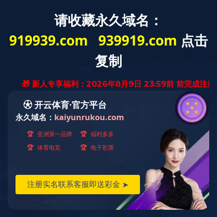
欢迎来到
开云在线平台
官网！
网站首页
关于开云在线网页
净化工程
新
版